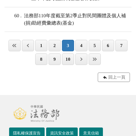
60
法務部110年度截至第2季止對民間團體及個人補
(捐)助經費彙總表(基金)
1
2
3
4
5
6
7
8
9
10
回上一頁
隱私權保護宣告
資訊安全政策
意見信箱