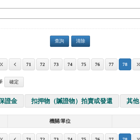
查詢
清除
71
72
73
74
75
76
77
78
筆
保證金
扣押物（贓證物）拍賣或發還
其他
機關/單位
71
72
73
74
75
76
77
78