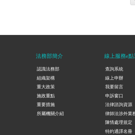
法務部簡介
線上服務e點
認識法務部
查詢系統
組織架構
線上申辦
重大政策
我要留言
施政重點
申訴窗口
重要措施
法律諮詢資源
所屬機關介紹
律師法涉外業
陳情處理規定
特約通譯名冊