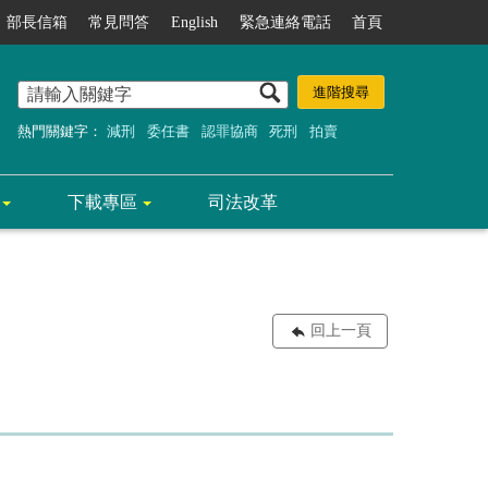
部長信箱
常見問答
English
緊急連絡電話
首頁
熱門關鍵字：
減刑
委任書
認罪協商
死刑
拍賣
下載專區
司法改革
回上一頁