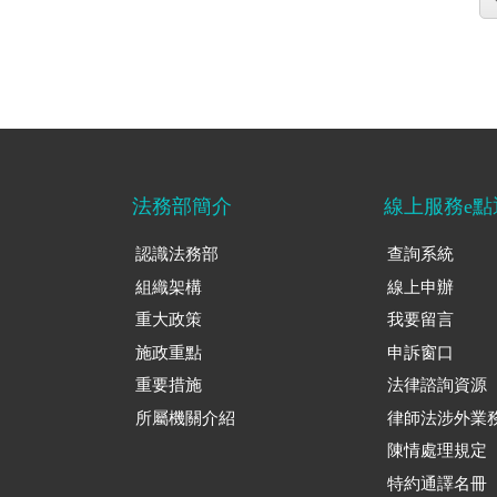
法務部簡介
線上服務e點
認識法務部
查詢系統
組織架構
線上申辦
重大政策
我要留言
施政重點
申訴窗口
重要措施
法律諮詢資源
所屬機關介紹
律師法涉外業
陳情處理規定
特約通譯名冊