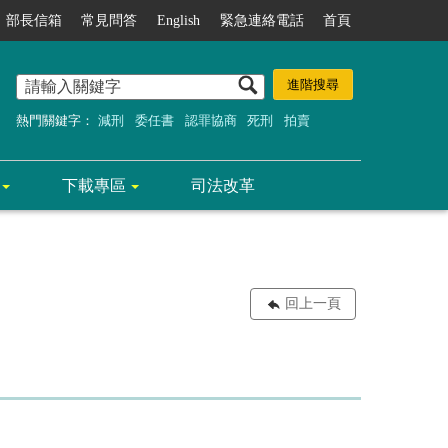
部長信箱
常見問答
English
緊急連絡電話
首頁
熱門關鍵字：
減刑
委任書
認罪協商
死刑
拍賣
下載專區
司法改革
回上一頁