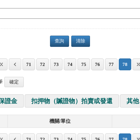
查詢
清除
71
72
73
74
75
76
77
78
筆
保證金
扣押物（贓證物）拍賣或發還
其他
機關/單位
71
72
73
74
75
76
77
78