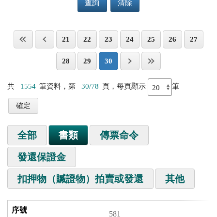
查詢
清除
21
22
23
24
25
26
27
28
29
30
共
1554
筆資料，第
30/78
頁，每頁顯示
筆
全部
書類
傳票命令
發還保證金
扣押物（贓證物）拍賣或發還
其他
581