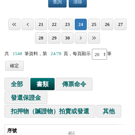
查詢
清除
21
22
23
24
25
26
27
28
29
30
共
1548
筆資料，第
24/78
頁，每頁顯示
筆
全部
書類
傳票命令
發還保證金
扣押物（贓證物）拍賣或發還
其他
461