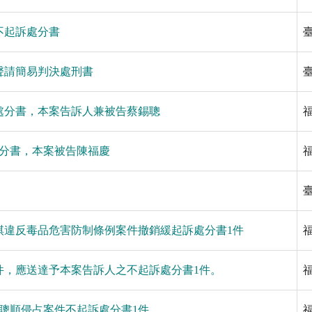
鈴不起訴處分書
忠聲請簡易判決處刑書
訴處分書，本案告訴人兼被告蔡錫聰
處分書，本案被告陳福慶
鼎棋違反毒品危害防制條例案件撤銷緩起訴處分書1件
案件，應送達予本案告訴人之不起訴處分書1件。
陳聰順侵占案件不起訴處分書1件