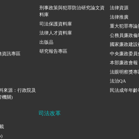
刑事政策與犯罪防治研究論文資
法律資源
料庫
法律推廣
司法保護資料庫
重大犯罪專論
法律人才資料庫
公務員廉政倫
出版品
國家廉政建設
研究報告專區
務資訊專區
中央廉政委員
本部廉政會報
法眼明察獎專
法治QA
資料來源：行政院及
民法成年年齡
機關)
司法改革
下載
)