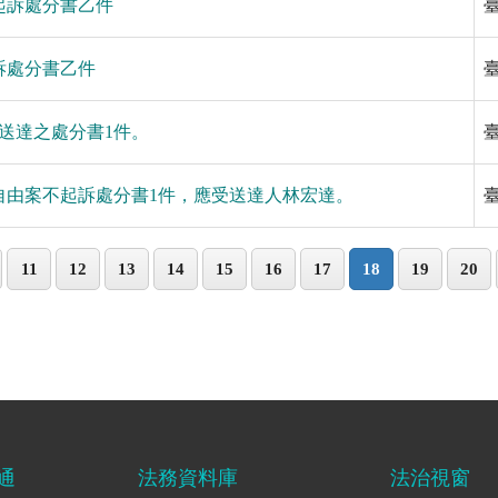
不起訴處分書乙件
起訴處分書乙件
應送達之處分書1件。
害自由案不起訴處分書1件，應受送達人林宏達。
11
12
13
14
15
16
17
18
19
20
通
法務資料庫
法治視窗