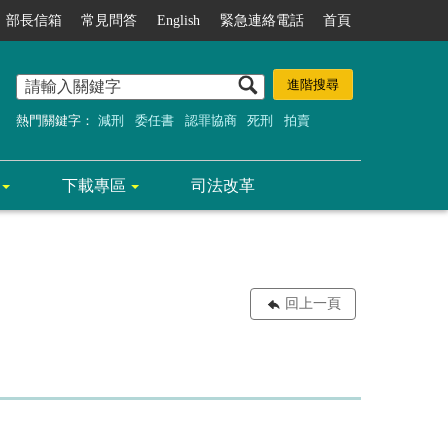
部長信箱
常見問答
English
緊急連絡電話
首頁
熱門關鍵字：
減刑
委任書
認罪協商
死刑
拍賣
下載專區
司法改革
回上一頁