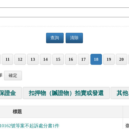
查詢
清除
11
12
13
14
15
16
17
18
19
20
筆
保證金
扣押物（贓證物）拍賣或發還
其他
標題
、10162號等案不起訴處分書1件