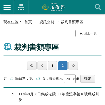
首頁
資訊公開
裁判書類專區
回上一頁
裁判書類專區
1
2
共
25
筆資料，第
2/2
頁，每頁顯示
筆
21
112年8月30日懲戒法院111年度澄字第16號懲戒判
決