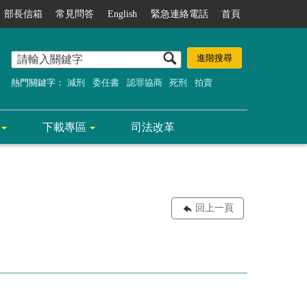
部長信箱
常見問答
English
緊急連絡電話
首頁
熱門關鍵字：
減刑
委任書
認罪協商
死刑
拍賣
下載專區
司法改革
回上一頁