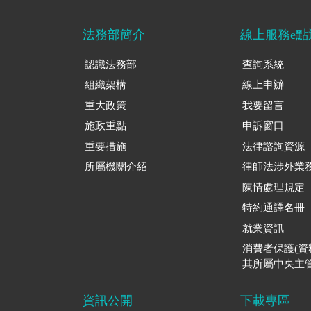
法務部簡介
線上服務e點
認識法務部
查詢系統
組織架構
線上申辦
重大政策
我要留言
施政重點
申訴窗口
重要措施
法律諮詢資源
所屬機關介紹
律師法涉外業
陳情處理規定
特約通譯名冊
就業資訊
消費者保護(
其所屬中央主管
資訊公開
下載專區