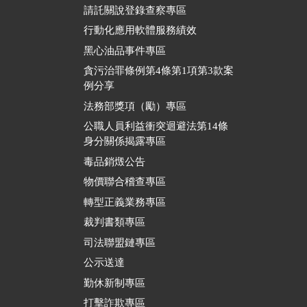
請託關說登錄查察專區
行動化應用軟體服務績效
黑心油品事件專區
貪污治罪條例第4條第1項第3款案
例分享
法務部獎項（勵）專區
公職人員利益衝突迴避法第14條
身分關係揭露專區
毒品銷燬公告
物價聯合稽查專區
轉型正義業務專區
裁判書類專區
司法聯盟鏈專區
公示送達
勤休新制專區
打擊詐欺專區