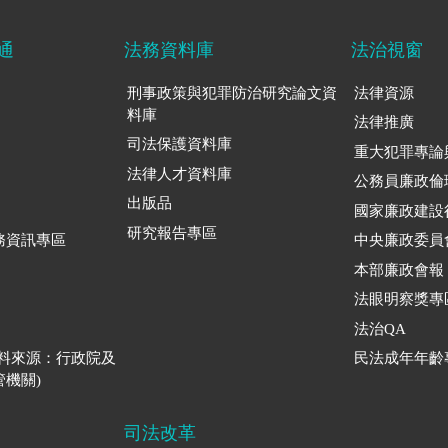
通
法務資料庫
法治視窗
刑事政策與犯罪防治研究論文資
法律資源
料庫
法律推廣
司法保護資料庫
重大犯罪專論
法律人才資料庫
公務員廉政倫
出版品
國家廉政建設
研究報告專區
務資訊專區
中央廉政委員
本部廉政會報
法眼明察獎專
法治QA
資料來源：行政院及
民法成年年齡
機關)
司法改革