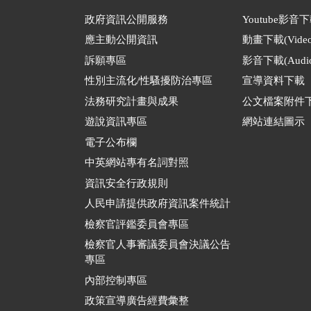
政府資訊公開服務
Youtube影音
應主動公開資訊
動畫下載(Video
訴願專區
影音下載(Audio
性別主流化/性騷擾防治專區
宣導資料下載
法務研究計畫與成果
公文檔案附件
遊說資訊專區
網站連結圖示
電子公布欄
中英網站專有名詞對照
資訊安全行政規則
人民申請提供政府資訊案件統計
檢察官評鑑委員會專區
檢察官人事審議委員會決議公告
專區
內部控制專區
政策宣導廣告經費彙整