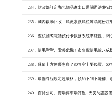
234
財政部訂定郵包物品進出口通關辦法(財政
235
國內啟動回收「脂黴素微脂粒凍晶乾粉注射劑 Ambis
236
查核國際電話預付卡帳務系統準確性，關
237
睫毛彎彎、愛美危機！市售假睫毛逾八成
238
儲值卡方便優惠多？80％空卡要錢買、6
239
瑜伽課程規定超嚴格，預約不到不能補、
240
百貨公司、賣場停車場評鑑─天災防護設