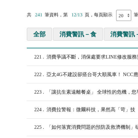
共
241
筆資料，第
12/13
頁，每頁顯示
全部
消費警訊－食
消費警訊
221
消費爭議不斷，消保處要求LINE修改服
222
亞太4G不建設卻搭台哥大順風車！ NCC
223
「讓抗生素遠離餐桌」 全球性的危機，您
224
消費拉警報：微爾科技，果然高「苛」技
225
「如何落實消費問題的預防及救濟機制」