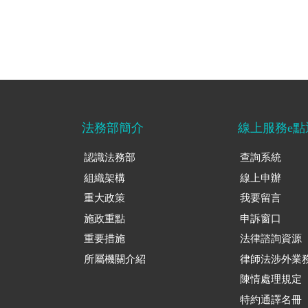
法務部簡介
線上服務e點
認識法務部
查詢系統
組織架構
線上申辦
重大政策
我要留言
施政重點
申訴窗口
重要措施
法律諮詢資源
所屬機關介紹
律師法涉外業
陳情處理規定
特約通譯名冊