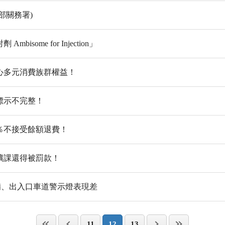
部關務署)
ome for Injection」
心多元消費族群權益！
標示不完整！
0％不接受餘額退費！
曠課還得被罰款！
備、出入口車道警示燈表現差
11
12
13