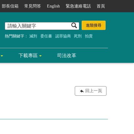
部長信箱
常見問答
English
緊急連絡電話
首頁
熱門關鍵字：
減刑
委任書
認罪協商
死刑
拍賣
下載專區
司法改革
回上一頁