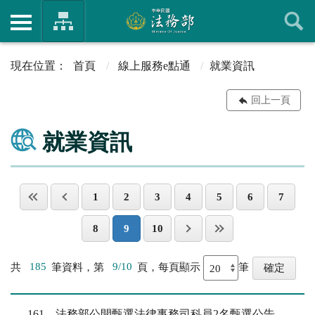
首頁
線上服務e點通
就業資訊
回上一頁
就業資訊
1
2
3
4
5
6
7
8
9
10
共
185
筆資料，第
9/10
頁，每頁顯示
筆
161
法務部公開甄選法律事務司科員2名甄選公告